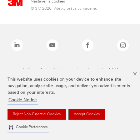
Nastavenia cookies
© 3M 2026. Všetky práva vyhradené.
Značky uvedené vyššie sú ochranné známky spoločnosti 3M.
This website uses cookies on your device to enhance site
navigation, analyze site usage, and deliver you advertisements
based on your interests.
Cookie Notice
Reject Non-Essential Cookies
Accept Cookies
Cookie Preferences