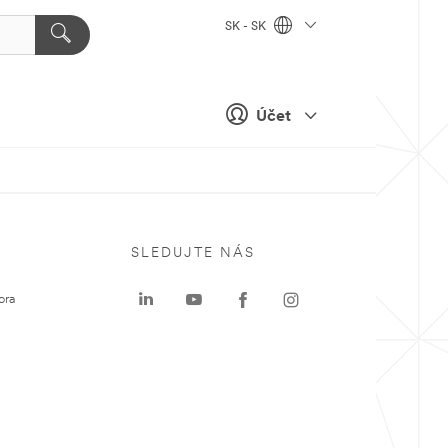
SK - SK
Účet
SLEDUJTE NÁS
ora