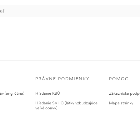
PRÁVNE PODMIENKY
POMOC
v (angličtina)
Hľadanie KBÚ
Zákaznícka podp
Hľadanie SVHC (látky vzbudzujúce
Mapa stránky
veľké obavy)