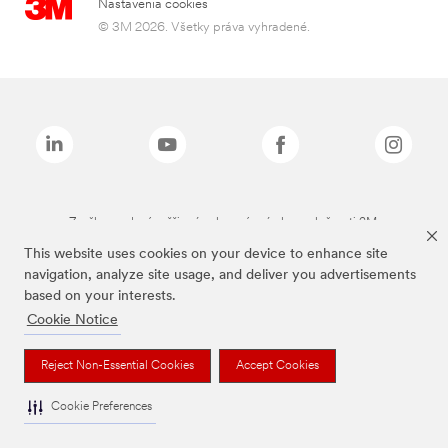
Nastavenia cookies
© 3M 2026. Všetky práva vyhradené.
Značky uvedené vyššie sú ochranné známky spoločnosti 3M.
This website uses cookies on your device to enhance site
navigation, analyze site usage, and deliver you advertisements
based on your interests.
Cookie Notice
Reject Non-Essential Cookies
Accept Cookies
Cookie Preferences