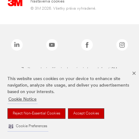
Nastavenia cookies
© 3M 2026. Všetky práva vyhradené.
Značky uvedené vyššie sú ochranné známky spoločnosti 3M.
This website uses cookies on your device to enhance site
navigation, analyze site usage, and deliver you advertisements
based on your interests.
Cookie Notice
Reject Non-Essential Cookies
Accept Cookies
Cookie Preferences