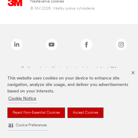
Nastavenia cookies
© 3M 2026. Všetky práva vyhradené.
Značky uvedené vyššie sú ochranné známky spoločnosti 3M.
This website uses cookies on your device to enhance site
navigation, analyze site usage, and deliver you advertisements
based on your interests.
Cookie Notice
Reject Non-Essential Cookies
Accept Cookies
Cookie Preferences