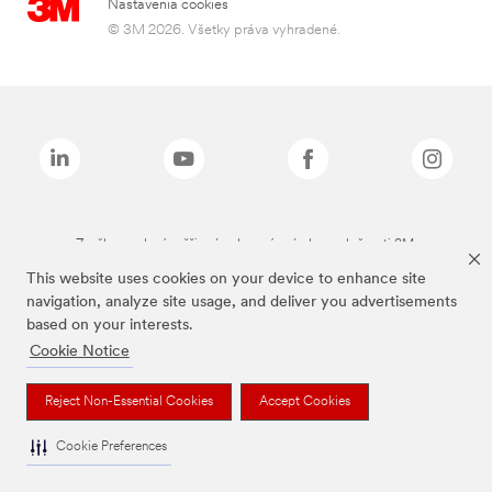
Nastavenia cookies
© 3M 2026. Všetky práva vyhradené.
Značky uvedené vyššie sú ochranné známky spoločnosti 3M.
This website uses cookies on your device to enhance site
navigation, analyze site usage, and deliver you advertisements
based on your interests.
Cookie Notice
Reject Non-Essential Cookies
Accept Cookies
Cookie Preferences