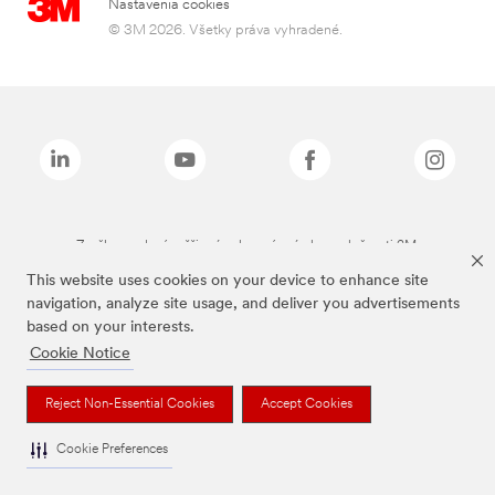
Nastavenia cookies
© 3M 2026. Všetky práva vyhradené.
Značky uvedené vyššie sú ochranné známky spoločnosti 3M.
This website uses cookies on your device to enhance site
navigation, analyze site usage, and deliver you advertisements
based on your interests.
Cookie Notice
Reject Non-Essential Cookies
Accept Cookies
Cookie Preferences