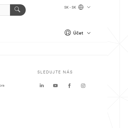
SK - SK
Účet
SLEDUJTE NÁS
ora