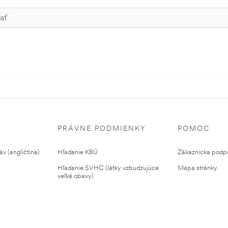
PRÁVNE PODMIENKY
POMOC
v (angličtina)
Hľadanie KBÚ
Zákaznícka podp
Hľadanie SVHC (látky vzbudzujúce
Mapa stránky
veľké obavy)