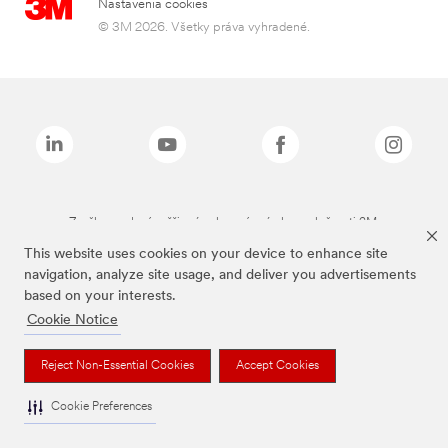
Nastavenia cookies
© 3M 2026. Všetky práva vyhradené.
Značky uvedené vyššie sú ochranné známky spoločnosti 3M.
This website uses cookies on your device to enhance site
navigation, analyze site usage, and deliver you advertisements
based on your interests.
Cookie Notice
Reject Non-Essential Cookies
Accept Cookies
Cookie Preferences