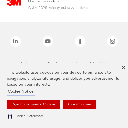
Nastavenia cookies
© 3M 2026. Všetky práva vyhradené.
Značky uvedené vyššie sú ochranné známky spoločnosti 3M.
This website uses cookies on your device to enhance site
navigation, analyze site usage, and deliver you advertisements
based on your interests.
Cookie Notice
Reject Non-Essential Cookies
Accept Cookies
Cookie Preferences