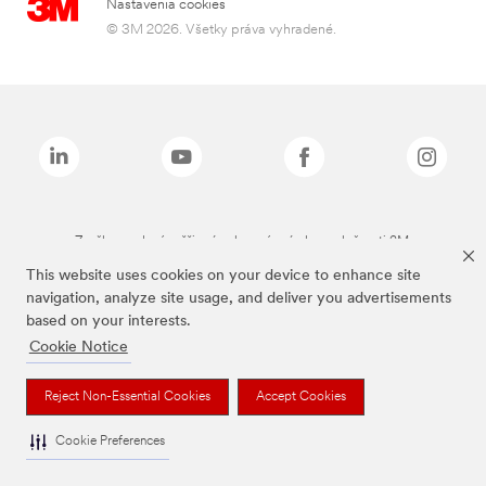
Nastavenia cookies
© 3M 2026. Všetky práva vyhradené.
Značky uvedené vyššie sú ochranné známky spoločnosti 3M.
This website uses cookies on your device to enhance site
navigation, analyze site usage, and deliver you advertisements
based on your interests.
Cookie Notice
Reject Non-Essential Cookies
Accept Cookies
Cookie Preferences