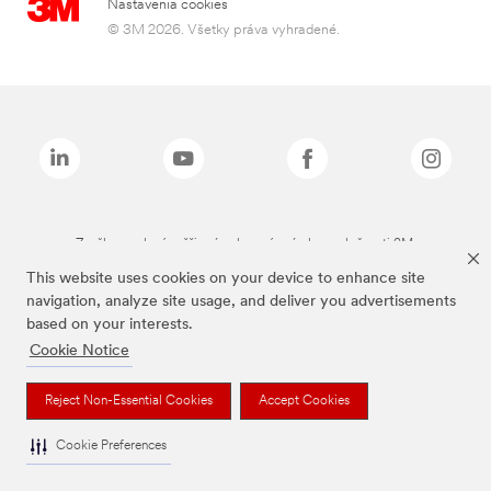
Nastavenia cookies
© 3M 2026. Všetky práva vyhradené.
Značky uvedené vyššie sú ochranné známky spoločnosti 3M.
This website uses cookies on your device to enhance site
navigation, analyze site usage, and deliver you advertisements
based on your interests.
Cookie Notice
Reject Non-Essential Cookies
Accept Cookies
Cookie Preferences