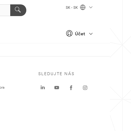
SK - SK
Účet
SLEDUJTE NÁS
ora