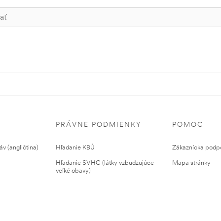
PRÁVNE PODMIENKY
POMOC
v (angličtina)
Hľadanie KBÚ
Zákaznícka podp
Hľadanie SVHC (látky vzbudzujúce
Mapa stránky
veľké obavy)