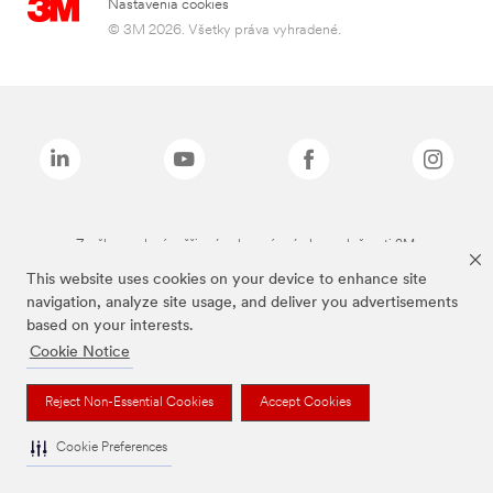
Nastavenia cookies
© 3M 2026. Všetky práva vyhradené.
Značky uvedené vyššie sú ochranné známky spoločnosti 3M.
This website uses cookies on your device to enhance site
navigation, analyze site usage, and deliver you advertisements
based on your interests.
Cookie Notice
Reject Non-Essential Cookies
Accept Cookies
Cookie Preferences