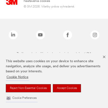
Nastavenia cookies
© 3M 2026. Všetky práva vyhradené.
Značky uvedené vyššie sú ochranné známky spoločnosti 3M.
This website uses cookies on your device to enhance site
navigation, analyze site usage, and deliver you advertisements
based on your interests.
Cookie Notice
Reject Non-Essential Cookies
Accept Cookies
Cookie Preferences