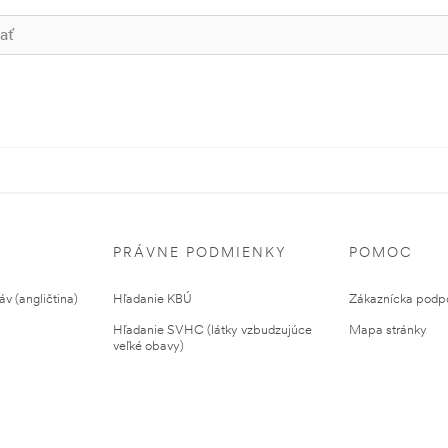
PRÁVNE PODMIENKY
POMOC
v (angličtina)
Hľadanie KBÚ
Zákaznícka podp
Hľadanie SVHC (látky vzbudzujúce
Mapa stránky
veľké obavy)