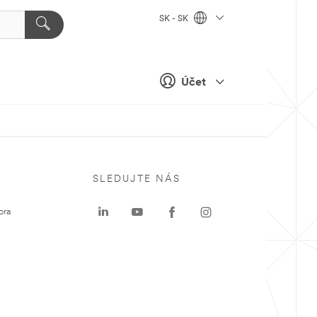
SK - SK
Účet
SLEDUJTE NÁS
ora