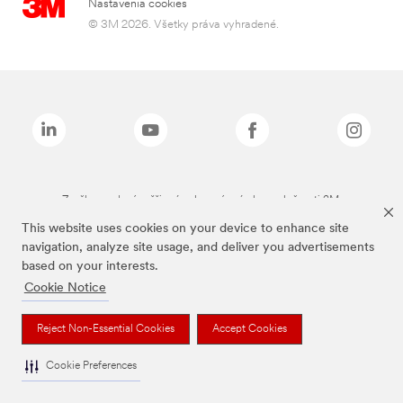
Nastavenia cookies
© 3M 2026. Všetky práva vyhradené.
Značky uvedené vyššie sú ochranné známky spoločnosti 3M.
This website uses cookies on your device to enhance site
navigation, analyze site usage, and deliver you advertisements
based on your interests.
Cookie Notice
Reject Non-Essential Cookies
Accept Cookies
Cookie Preferences