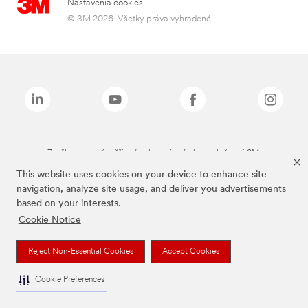
Nastavenia cookies
© 3M 2026. Všetky práva vyhradené.
Značky uvedené vyššie sú ochranné známky spoločnosti 3M.
This website uses cookies on your device to enhance site
navigation, analyze site usage, and deliver you advertisements
based on your interests.
Cookie Notice
Reject Non-Essential Cookies
Accept Cookies
Cookie Preferences