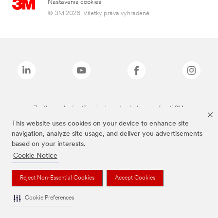
Nastavenia cookies
© 3M 2026. Všetky práva vyhradené.
Značky uvedené vyššie sú ochranné známky spoločnosti 3M.
This website uses cookies on your device to enhance site
navigation, analyze site usage, and deliver you advertisements
based on your interests.
Cookie Notice
Reject Non-Essential Cookies
Accept Cookies
Cookie Preferences