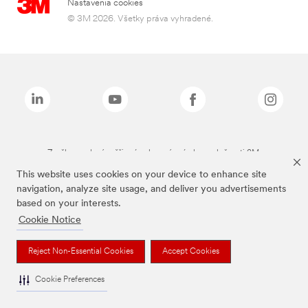
Nastavenia cookies
© 3M 2026. Všetky práva vyhradené.
Značky uvedené vyššie sú ochranné známky spoločnosti 3M.
This website uses cookies on your device to enhance site
navigation, analyze site usage, and deliver you advertisements
based on your interests.
Cookie Notice
Reject Non-Essential Cookies
Accept Cookies
Cookie Preferences