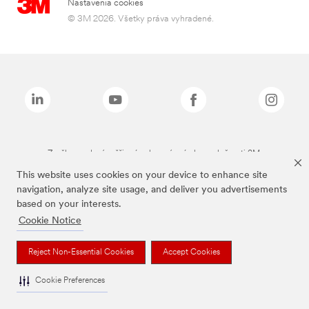
Nastavenia cookies
© 3M 2026. Všetky práva vyhradené.
Značky uvedené vyššie sú ochranné známky spoločnosti 3M.
This website uses cookies on your device to enhance site
navigation, analyze site usage, and deliver you advertisements
based on your interests.
Cookie Notice
Reject Non-Essential Cookies
Accept Cookies
Cookie Preferences