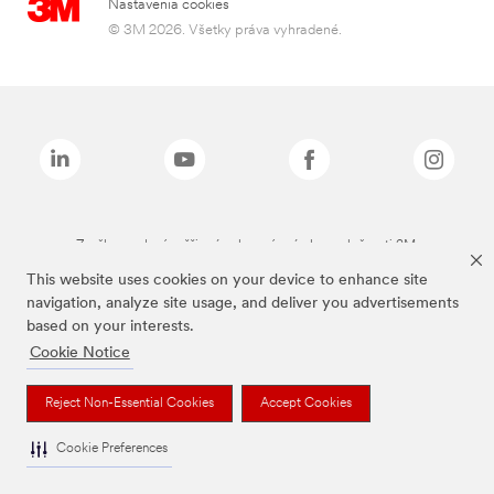
Nastavenia cookies
© 3M 2026. Všetky práva vyhradené.
Značky uvedené vyššie sú ochranné známky spoločnosti 3M.
This website uses cookies on your device to enhance site
navigation, analyze site usage, and deliver you advertisements
based on your interests.
Cookie Notice
Reject Non-Essential Cookies
Accept Cookies
Cookie Preferences