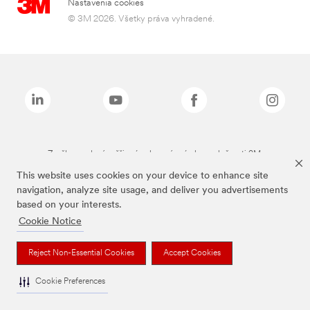
Nastavenia cookies
© 3M 2026. Všetky práva vyhradené.
Značky uvedené vyššie sú ochranné známky spoločnosti 3M.
This website uses cookies on your device to enhance site
navigation, analyze site usage, and deliver you advertisements
based on your interests.
Cookie Notice
Reject Non-Essential Cookies
Accept Cookies
Cookie Preferences