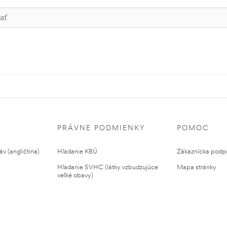
PRÁVNE PODMIENKY
POMOC
v (angličtina)
Hľadanie KBÚ
Zákaznícka podp
Hľadanie SVHC (látky vzbudzujúce
Mapa stránky
veľké obavy)