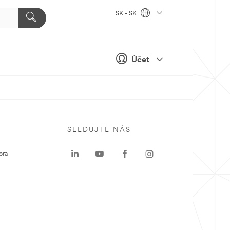
SK - SK
Účet
SLEDUJTE NÁS
ora