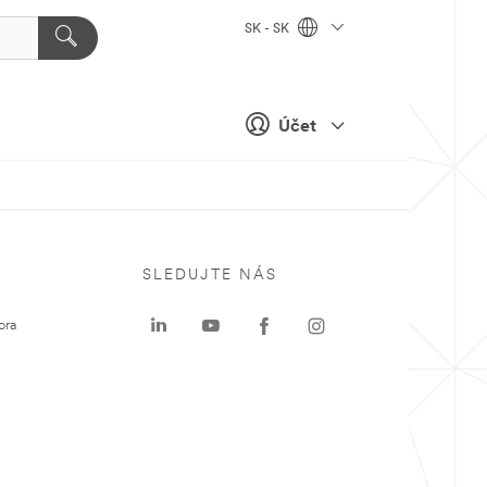
SK - SK
Účet
SLEDUJTE NÁS
ora