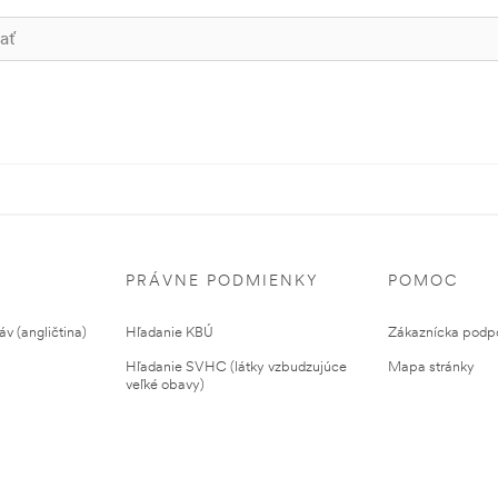
PRÁVNE PODMIENKY
POMOC
v (angličtina)
Hľadanie KBÚ
Zákaznícka podp
Hľadanie SVHC (látky vzbudzujúce
Mapa stránky
veľké obavy)