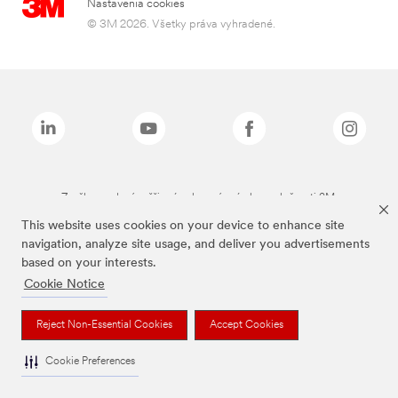
Nastavenia cookies
© 3M 2026. Všetky práva vyhradené.
Značky uvedené vyššie sú ochranné známky spoločnosti 3M.
This website uses cookies on your device to enhance site
navigation, analyze site usage, and deliver you advertisements
based on your interests.
Cookie Notice
Reject Non-Essential Cookies
Accept Cookies
Cookie Preferences