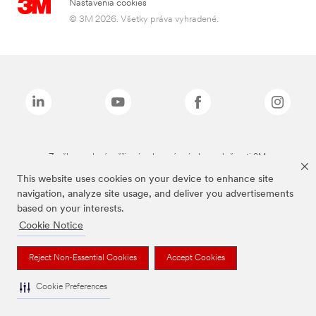
Nastavenia cookies
© 3M 2026. Všetky práva vyhradené.
Značky uvedené vyššie sú ochranné známky spoločnosti 3M.
This website uses cookies on your device to enhance site
navigation, analyze site usage, and deliver you advertisements
based on your interests.
Cookie Notice
Reject Non-Essential Cookies
Accept Cookies
Cookie Preferences