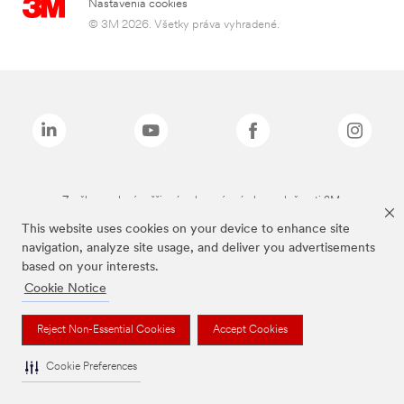
Nastavenia cookies
© 3M 2026. Všetky práva vyhradené.
Značky uvedené vyššie sú ochranné známky spoločnosti 3M.
This website uses cookies on your device to enhance site
navigation, analyze site usage, and deliver you advertisements
based on your interests.
Cookie Notice
Reject Non-Essential Cookies
Accept Cookies
Cookie Preferences