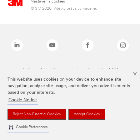
Nastavenia cookies
© 3M 2026. Všetky práva vyhradené.
Značky uvedené vyššie sú ochranné známky spoločnosti 3M.
This website uses cookies on your device to enhance site
navigation, analyze site usage, and deliver you advertisements
based on your interests.
Cookie Notice
Reject Non-Essential Cookies
Accept Cookies
Cookie Preferences