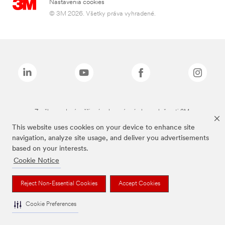
Nastavenia cookies
© 3M 2026. Všetky práva vyhradené.
Značky uvedené vyššie sú ochranné známky spoločnosti 3M.
This website uses cookies on your device to enhance site
navigation, analyze site usage, and deliver you advertisements
based on your interests.
Cookie Notice
Reject Non-Essential Cookies
Accept Cookies
Cookie Preferences