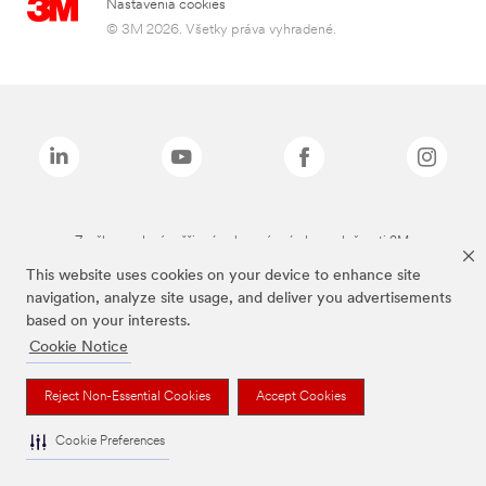
Nastavenia cookies
© 3M 2026. Všetky práva vyhradené.
Značky uvedené vyššie sú ochranné známky spoločnosti 3M.
This website uses cookies on your device to enhance site
navigation, analyze site usage, and deliver you advertisements
based on your interests.
Cookie Notice
Reject Non-Essential Cookies
Accept Cookies
Cookie Preferences