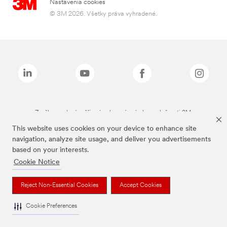
Nastavenia cookies
© 3M 2026. Všetky práva vyhradené.
Značky uvedené vyššie sú ochranné známky spoločnosti 3M.
This website uses cookies on your device to enhance site
navigation, analyze site usage, and deliver you advertisements
based on your interests.
Cookie Notice
Reject Non-Essential Cookies
Accept Cookies
Cookie Preferences