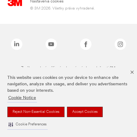
Nastavenia cookies
© 3M 2026. Všetky práva vyhradené.
Značky uvedené vyššie sú ochranné známky spoločnosti 3M.
This website uses cookies on your device to enhance site
navigation, analyze site usage, and deliver you advertisements
based on your interests.
Cookie Notice
Reject Non-Essential Cookies
Accept Cookies
Cookie Preferences