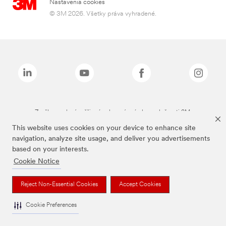
Nastavenia cookies
© 3M 2026. Všetky práva vyhradené.
Značky uvedené vyššie sú ochranné známky spoločnosti 3M.
This website uses cookies on your device to enhance site
navigation, analyze site usage, and deliver you advertisements
based on your interests.
Cookie Notice
Reject Non-Essential Cookies
Accept Cookies
Cookie Preferences