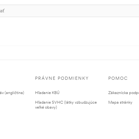
PRÁVNE PODMIENKY
POMOC
v (angličtina)
Hľadanie KBÚ
Zákaznícka podp
Hľadanie SVHC (látky vzbudzujúce
Mapa stránky
veľké obavy)