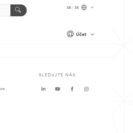
SK - SK
Účet
SLEDUJTE NÁS
ora