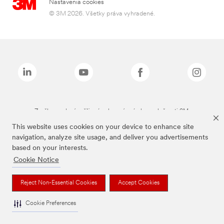
Nastavenia cookies
© 3M 2026. Všetky práva vyhradené.
Značky uvedené vyššie sú ochranné známky spoločnosti 3M.
This website uses cookies on your device to enhance site
navigation, analyze site usage, and deliver you advertisements
based on your interests.
Cookie Notice
Reject Non-Essential Cookies
Accept Cookies
Cookie Preferences