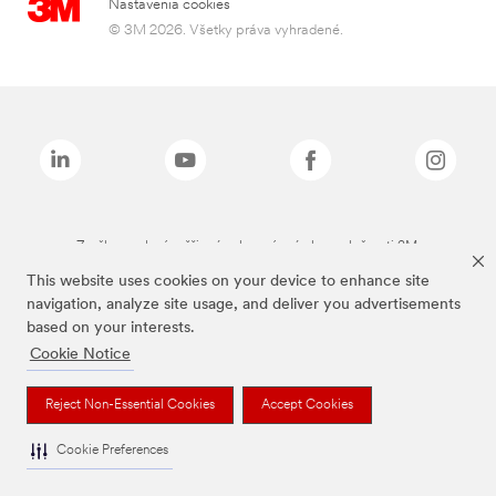
Nastavenia cookies
© 3M 2026. Všetky práva vyhradené.
Značky uvedené vyššie sú ochranné známky spoločnosti 3M.
This website uses cookies on your device to enhance site
navigation, analyze site usage, and deliver you advertisements
based on your interests.
Cookie Notice
Reject Non-Essential Cookies
Accept Cookies
Cookie Preferences