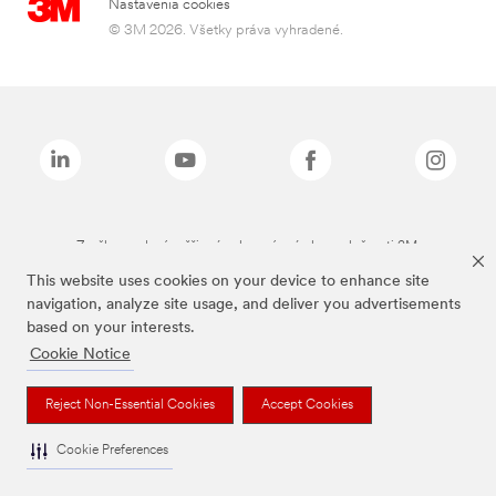
Nastavenia cookies
© 3M 2026. Všetky práva vyhradené.
Značky uvedené vyššie sú ochranné známky spoločnosti 3M.
This website uses cookies on your device to enhance site
navigation, analyze site usage, and deliver you advertisements
based on your interests.
Cookie Notice
Reject Non-Essential Cookies
Accept Cookies
Cookie Preferences