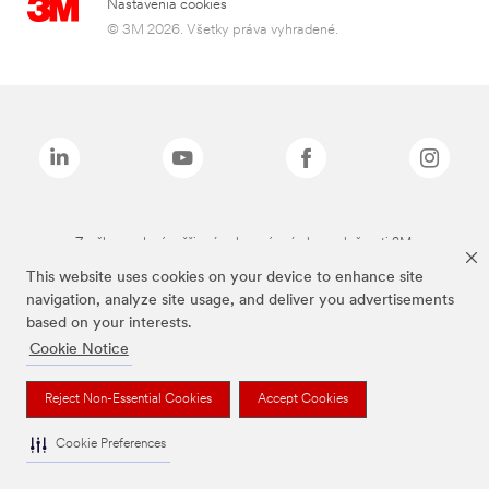
Nastavenia cookies
© 3M 2026. Všetky práva vyhradené.
Značky uvedené vyššie sú ochranné známky spoločnosti 3M.
This website uses cookies on your device to enhance site
navigation, analyze site usage, and deliver you advertisements
based on your interests.
Cookie Notice
Reject Non-Essential Cookies
Accept Cookies
Cookie Preferences