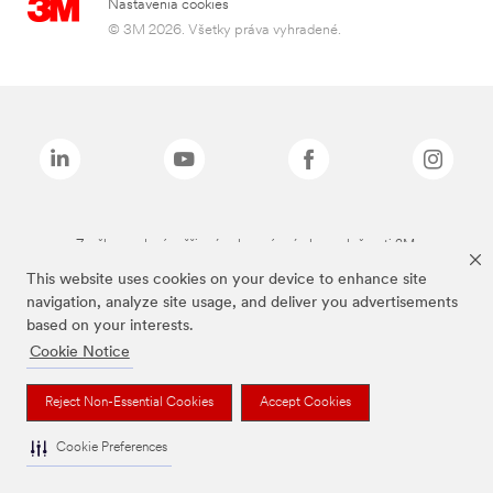
Nastavenia cookies
© 3M 2026. Všetky práva vyhradené.
Značky uvedené vyššie sú ochranné známky spoločnosti 3M.
This website uses cookies on your device to enhance site
navigation, analyze site usage, and deliver you advertisements
based on your interests.
Cookie Notice
Reject Non-Essential Cookies
Accept Cookies
Cookie Preferences