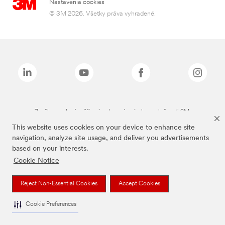
Nastavenia cookies
© 3M 2026. Všetky práva vyhradené.
Značky uvedené vyššie sú ochranné známky spoločnosti 3M.
This website uses cookies on your device to enhance site
navigation, analyze site usage, and deliver you advertisements
based on your interests.
Cookie Notice
Reject Non-Essential Cookies
Accept Cookies
Cookie Preferences