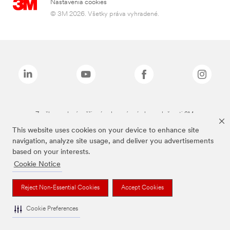
Nastavenia cookies
© 3M 2026. Všetky práva vyhradené.
Značky uvedené vyššie sú ochranné známky spoločnosti 3M.
This website uses cookies on your device to enhance site
navigation, analyze site usage, and deliver you advertisements
based on your interests.
Cookie Notice
Reject Non-Essential Cookies
Accept Cookies
Cookie Preferences