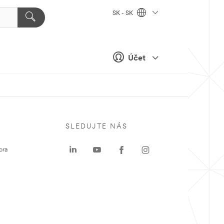
SK - SK
Účet
SLEDUJTE NÁS
ora