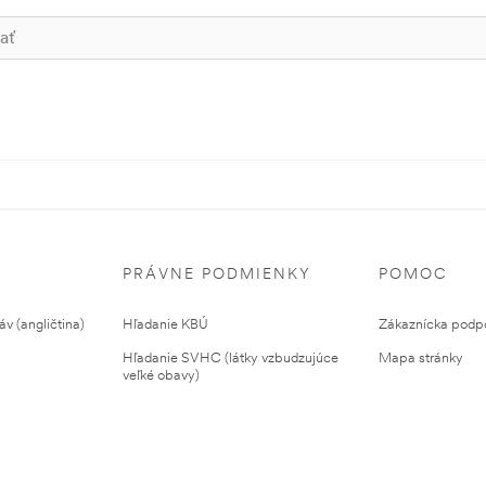
PRÁVNE PODMIENKY
POMOC
v (angličtina)
Hľadanie KBÚ
Zákaznícka podp
Hľadanie SVHC (látky vzbudzujúce
Mapa stránky
veľké obavy)