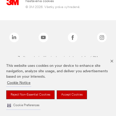
Nastavenia cookies
© 3M 2026. Všetky práva vyhradené.
Značky uvedené vyššie sú ochranné známky spoločnosti 3M.
This website uses cookies on your device to enhance site
navigation, analyze site usage, and deliver you advertisements
based on your interests.
Cookie Notice
Reject Non-Essential Cookies
Accept Cookies
Cookie Preferences