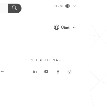
SK - SK
Účet
SLEDUJTE NÁS
ora