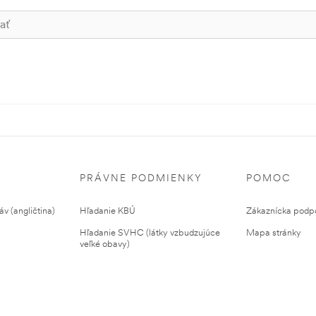
PRÁVNE PODMIENKY
POMOC
v (angličtina)
Hľadanie KBÚ
Zákaznícka podp
Hľadanie SVHC (látky vzbudzujúce
Mapa stránky
veľké obavy)