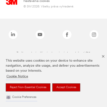
Nastavenia cookies
© 3M 2026. Všetky práva vyhradené.
Značky uvedené vyššie sú ochranné známky spoločnosti 3M.
This website uses cookies on your device to enhance site
navigation, analyze site usage, and deliver you advertisements
based on your interests.
Cookie Notice
Reject Non-Essential Cookies
Accept Cookies
Cookie Preferences