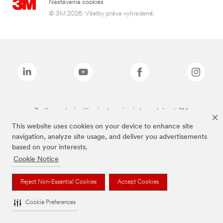
Nastavenia cookies
© 3M 2026. Všetky práva vyhradené.
Značky uvedené vyššie sú ochranné známky spoločnosti 3M.
This website uses cookies on your device to enhance site
navigation, analyze site usage, and deliver you advertisements
based on your interests.
Cookie Notice
Reject Non-Essential Cookies
Accept Cookies
Cookie Preferences