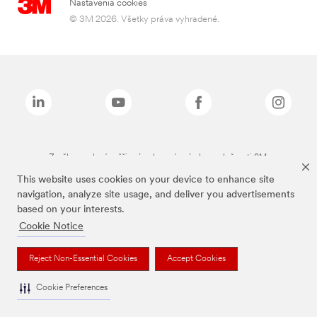
Nastavenia cookies
© 3M 2026. Všetky práva vyhradené.
Značky uvedené vyššie sú ochranné známky spoločnosti 3M.
This website uses cookies on your device to enhance site
navigation, analyze site usage, and deliver you advertisements
based on your interests.
Cookie Notice
Reject Non-Essential Cookies
Accept Cookies
Cookie Preferences