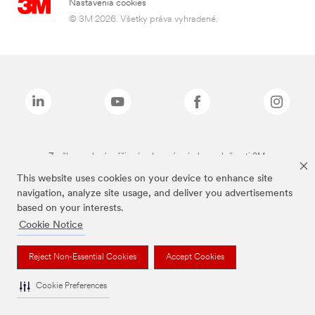
Nastavenia cookies
© 3M 2026. Všetky práva vyhradené.
Značky uvedené vyššie sú ochranné známky spoločnosti 3M.
This website uses cookies on your device to enhance site
navigation, analyze site usage, and deliver you advertisements
based on your interests.
Cookie Notice
Reject Non-Essential Cookies
Accept Cookies
Cookie Preferences