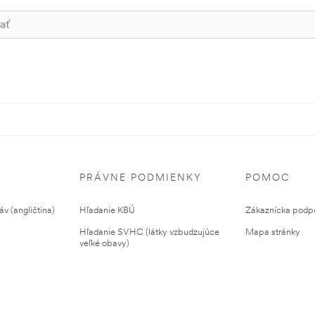
PRÁVNE PODMIENKY
POMOC
v (angličtina)
Hľadanie KBÚ
Zákaznícka podp
Hľadanie SVHC (látky vzbudzujúce
Mapa stránky
veľké obavy)