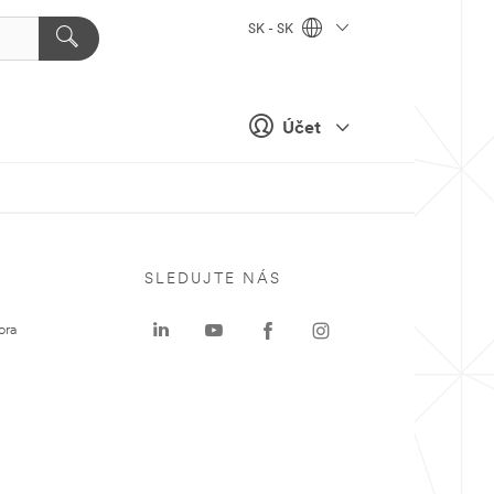
SK - SK
Účet
SLEDUJTE NÁS
ora